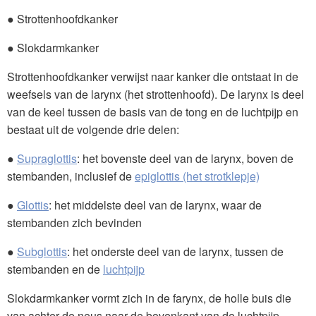
● Strottenhoofdkanker
● Slokdarmkanker
Strottenhoofdkanker verwijst naar kanker die ontstaat in de
weefsels van de larynx (het strottenhoofd). De larynx is deel
van de keel tussen de basis van de tong en de luchtpijp en
bestaat uit de volgende drie delen:
●
Supraglottis
: het bovenste deel van de larynx, boven de
stembanden, inclusief de
epiglottis (het strotklepje)
●
Glottis
: het middelste deel van de larynx, waar de
stembanden zich bevinden
●
Subglottis
: het onderste deel van de larynx, tussen de
stembanden en de
luchtpijp
Slokdarmkanker vormt zich in de farynx, de holle buis die
van achter de neus naar de bovenkant van de luchtpijp