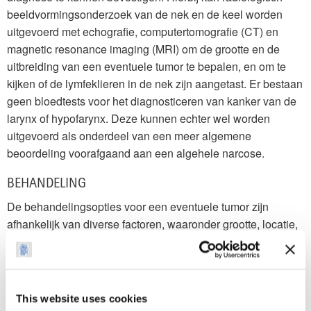
beeldvormingsonderzoek van de nek en de keel worden
uitgevoerd met echografie, computertomografie (CT) en
magnetic resonance imaging (MRI) om de grootte en de
uitbreiding van een eventuele tumor te bepalen, en om te
kijken of de lymfeklieren in de nek zijn aangetast. Er bestaan
geen bloedtests voor het diagnosticeren van kanker van de
larynx of hypofarynx. Deze kunnen echter wel worden
uitgevoerd als onderdeel van een meer algemene
beoordeling voorafgaand aan een algehele narcose.
BEHANDELING
De behandelingsopties voor een eventuele tumor zijn
afhankelijk van diverse factoren, waaronder grootte, locatie,
type en aantasting van andere omliggende structuren. In dit
opzicht zijn er geen verschillen tussen kanker van de larynx
en van de farynx. Daarom zal een eventuele behandeling
worden afgestemd op het individu.
This website uses cookies