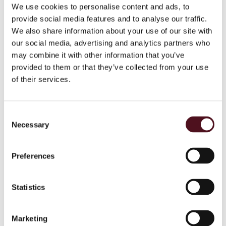
Over het algemeen kunnen tumoren van de larynx in een
We use cookies to personalise content and ads, to
provide social media features and to analyse our traffic.
vroeg stadium worden behandeld met een operatie of met
We also share information about your use of our site with
radiotherapie. Een combinatie van chemotherapie en
our social media, advertising and analytics partners who
radiotherapie wordt regelmatig toegepast voor de iets
may combine it with other information that you’ve
grotere laryngeale en hypofaryngeale tumoren, terwijl de
provided to them or that they’ve collected from your use
ziekte in een zeer vergevorderd stadium meestal wordt
of their services.
behandeld met chirurgische resectie.
Bij elke persoon heeft de tumor specifieke biologische
Consent
kenmerken en deze kunnen van invloed zijn op de wijze
Necessary
Selection
waarop de tumor zich ontwikkelt. Biologische therapieën zijn
behandelingen die doelgericht op deze kenmerken kunnen
worden ingezet, zodat de kankercel stopt met groeien en
Preferences
delen.
Nieuwere behandelingen zoals fotodynamische therapie,
Statistics
protonentherapie en geneesmiddelen die op moleculaire
schaal inwerken op de tumor, worden minder vaak gebruikt.
Marketing
Er wordt echter steeds meer onderzoek naar gedaan als