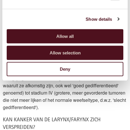
onderdeel van klinische studies van hoofd-halskanker.
Show details
VEELGESTELDE VRAGEN OVER KEELKANKER
Allow all
WELKE STADIA VAN KEELKANKER ZIJN ER?
Net als bij alle overige vormen van kanker verdelen artsen
Allow selection
keelkanker in groepen of stadia. Deze zijn hoofdzakelijk
gebaseerd op de omvang van de ziekte en de agressiviteit
Deny
van het tumortype. Deze stadia variëren van I (kleine,
vroegtijdige tumoren die nog steeds lijken op het weefsel
waaruit ze afkomstig zijn, ook wel 'goed gedifferentieerd'
genoemd) tot stadium IV (grotere, meer gevorderde tumoren
die niet meer lijken of het normale weefseltype, d.w.z. 'slecht
gedifferentieerd').
KAN KANKER VAN DE LARYNX/FARYNX ZICH
VERSPREIDEN?