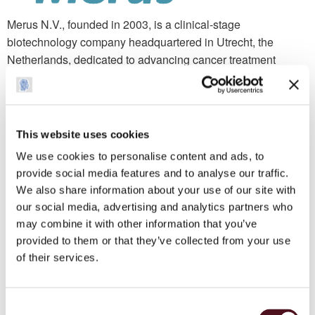
Merus N.V., founded in 2003, is a clinical-stage
biotechnology company headquartered in Utrecht, the
Netherlands, dedicated to advancing cancer treatment
through antibody-based therapies.
Merus focuses primarily on oncology, developing therapies
that address a wide range of solid tumours and
This website uses cookies
haematologic cancers. Its research targets pathways
We use cookies to personalise content and ads, to
involved in tumour growth, immune evasion, and cell
provide social media features and to analyse our traffic.
signalling, with the goal of delivering more effective and
We also share information about your use of our site with
durable treatment options. By combining deep scientific
our social media, advertising and analytics partners who
expertise with cutting-edge antibody engineering, Merus is
may combine it with other information that you’ve
working to redefine how complex cancers are treated and to
provided to them or that they’ve collected from your use
expand the potential of multispecific antibody therapeutics in
of their services.
precision medicine.
Consent