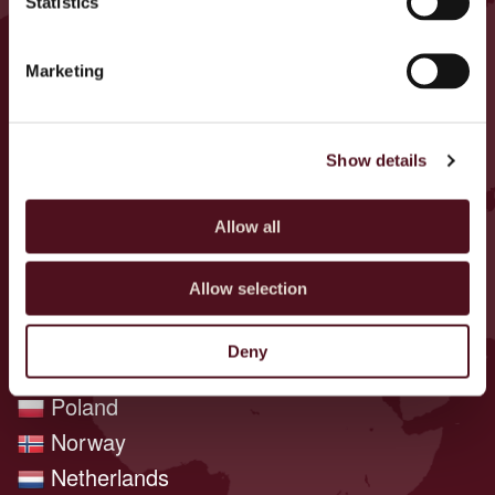
KAMPANI W TWOJEJ OKOLICY
Statistics
Germany
Marketing
U.K.
Ireland
Belgium
Show details
Armenia
Italy
Allow all
Cyprus
Allow selection
Czech Republic
Portugal
Deny
Spain
Poland
Norway
Netherlands