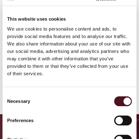
This website uses cookies
We use cookies to personalise content and ads, to
provide social media features and to analyse our traffic.
*
By submitting this form I agree I am over 16 years old. By
Accept
We also share information about your use of our site with
clicking ‘send message’ I accept the
Privacy Policy
.
our social media, advertising and analytics partners who
may combine it with other information that you’ve
Subscribe
I would like to be added to the Make Sense campaign’s
provided to them or that they’ve collected from your use
distribution list.
of their services.
SEND MESSAGE
Consent
Necessary
Selection
Preferences
ZNAJDŹ DZIAŁANIA W RAMACH