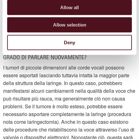
all’interno della laringe o dell’esofago fino alle ghiandole del
Allow all
collo (linfonodi) e persino nei polmoni e al fegato. Trattare il
tumore una volta diffuso è più difficile; da ciò deriva quindi la
Allow selection
necessità di scoprire e identificare la malattia il prima
possibile.
Deny
SE SUBISCO UN INTERVENTO ALLA LARINGE SARÒ IN
GRADO DI PARLARE NUOVAMENTE?
I tumori di piccole dimensioni alle corde vocali possono
essere asportati lasciando tuttavia intatta la maggior parte
della struttura della laringe. In questo caso, potrebbero
manifestarsi alcuni cambiamenti nella qualità della voce che
può risultare più rauca, ma generalmente ciò non causa
problemi. Se il tumore è molto esteso, potrebbe essere
necessario asportare completamente la laringe (procedura
nota come laringectomia). Anche in questo caso esistono
delle procedure che ristabiliscono la voce attraverso l’uso di
valvole o dispositivi elettronici. Nonostante ciò, questa sarà