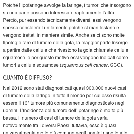
Poiché l’ipofaringe avvolge la laringe, i tumori che insorgono
su una parte possono interessare rapidamente l’altra.
Perciò, pur essendo tecnicamente diversi, essi vengono
spesso considerati unitamente poiché si manifestano e
vengono trattati in maniera simile. Anche se ci sono molte
tipologie rare di tumore della gola, la maggior parte insorge
a partire dalle cellule che rivestono la gola chiamate cellule
squamose, e per questo motivo essi vengono indicati come
tumori a cellule squamose (
squamous cell cancer
, SCC).
QUANTO È DIFFUSO?
Nel 2012 sono stati diagnosticati quasi 300.000 nuovi casi
di tumore della laringe in tutto il mondo per cui esso risulta
essere il 13° tumore più comunemente diagnosticato negli
uomini. L’incidenza del tumore dell’ipofaringe è molto più
bassa. Il numero di casi di tumore della gola varia
notevolmente tra i diversi Paesi; tuttavia, esso è quasi
universalmente molto più comune negli uomini rispetto alle