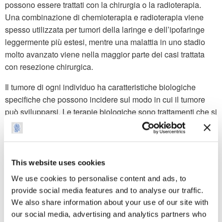
possono essere trattati con la chirurgia o la radioterapia.
Una combinazione di chemioterapia e radioterapia viene
spesso utilizzata per tumori della laringe e dell’ipofaringe
leggermente più estesi, mentre una malattia in uno stadio
molto avanzato viene nella maggior parte dei casi trattata
con resezione chirurgica.
Il tumore di ogni individuo ha caratteristiche biologiche
specifiche che possono incidere sul modo in cui il tumore
può svilupparsi. Le terapie biologiche sono trattamenti che si
concentrano su queste caratteristiche, impedendo alla
cellula tumorale di crescere e di dividersi.
Trattamenti più recenti, come la terapia fotodinamica, la
This website uses cookies
terapia protonica e farmaci che agiscono sul tumore a livello
We use cookies to personalise content and ads, to
molecolare sono impiegati meno comunemente, ma sono
provide social media features and to analyse our traffic.
sempre più oggetto di sperimentazione negli studi clinici sui
We also share information about your use of our site with
tumori della testa e del collo.
our social media, advertising and analytics partners who