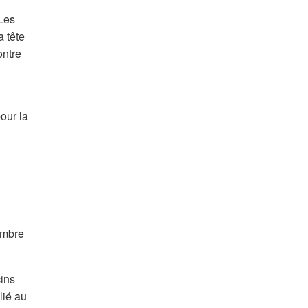
 Les
 tête
ontre
our la
ombre
ins
lié au