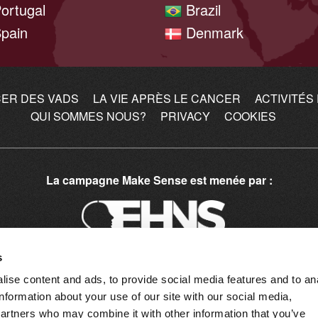
ortugal
Brazil
pain
Denmark
ER DES VADS
LA VIE APRÈS LE CANCER
ACTIVITÉS
QUI SOMMES NOUS?
PRIVACY
COOKIES
La campagne Make Sense est menée par :
s
ise content and ads, to provide social media features and to an
information about your use of our site with our social media,
La campagne Make Sense est soutenue par :
partners who may combine it with other information that you’ve