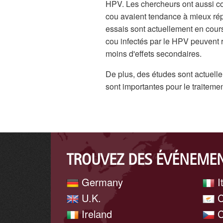
HPV. Les chercheurs ont aussi con
cou avaient tendance à mieux rép
essais sont actuellement en cours 
cou infectés par le HPV peuvent r
moins d'effets secondaires.
De plus, des études sont actuellem
sont importantes pour le traitemen
TROUVEZ DES ÉVÉNEMEN
Germany
I
U.K.
C
Ireland
C