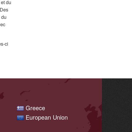
 et du
 Des
t du
vec
es-ci
Greece
European Union