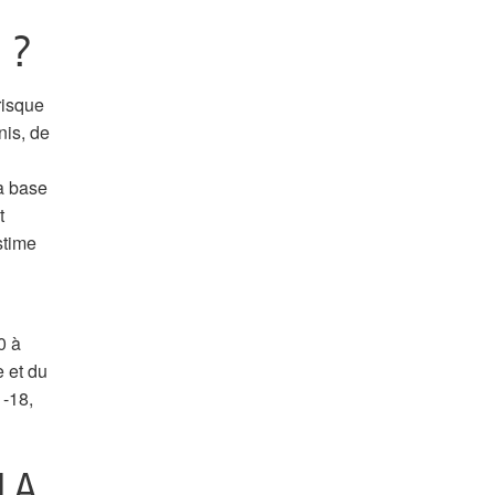
 ?
risque
nis, de
a base
t
stime
0 à
 et du
 -18,
LA