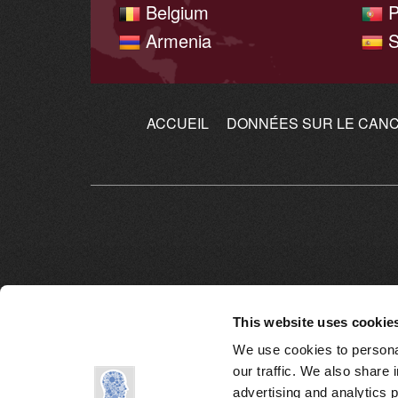
Belgium
P
Armenia
S
ACCUEIL
DONNÉES SUR LE CANC
This website uses cookie
We use cookies to personal
our traffic. We also share 
advertising and analytics 