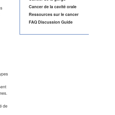
Cancer de la cavité orale
es
Ressources sur le cancer
FAQ Discussion Guide
types
sent
ômes.
té de