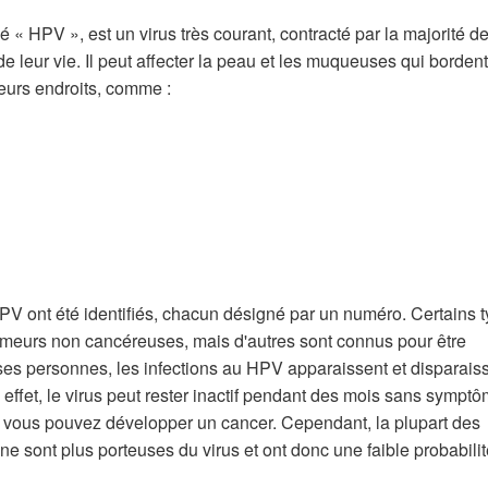
 « HPV », est un virus très courant, contracté par la majorité d
 leur vie. Il peut affecter la peau et les muqueuses qui bordent
ieurs endroits, comme :
PV ont été identifiés, chacun désigné par un numéro. Certains 
umeurs non cancéreuses, mais d'autres sont connus pour être
s personnes, les infections au HPV apparaissent et disparais
 effet, le virus peut rester inactif pendant des mois sans sympt
n, vous pouvez développer un cancer. Cependant, la plupart des
e sont plus porteuses du virus et ont donc une faible probabili