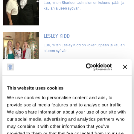
Lue, miten Sharleen Johnston on kokenut pään ja
kaulan alueen syövän.
LESLEY KIDD
Lue, miten Lesley Kidd on kokenut pään ja kaulan
alueen syövän.
STEPAN KMENT
Lue, miten Stepan Kment on kokenut pään ja kaulan
This website uses cookies
alueen syövän.
We use cookies to personalise content and ads, to
provide social media features and to analyse our traffic.
We also share information about your use of our site with
our social media, advertising and analytics partners who
JOHNNY MARTIN
may combine it with other information that you’ve
Lue, miten Johnny Martin on kokenut pään ja kaulan
provided to them or that they’ve collected from your use