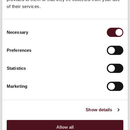
alueen syövän.
of their services.
Consent
KELLY MCCANDLESS
Necessary
Selection
Lue, miten Kelly McCandless on kokenut pään ja
kaulan alueen syövän.
Preferences
Statistics
GEOFF READ
Lue, miten Geoff Read on kokenut pään ja kaulan
alueen syövän.
Marketing
Show details
DAVID STANBURY
Lue, miten David Stanbury on kokenut pään ja kaulan
alueen syövän.
Allow all