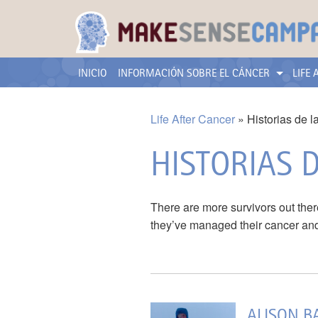
INICIO
INFORMACIÓN SOBRE EL CÁNCER
LIFE
Life After Cancer
Historias de l
HISTORIAS D
There are more survivors out ther
they’ve managed their cancer and
ALISON B