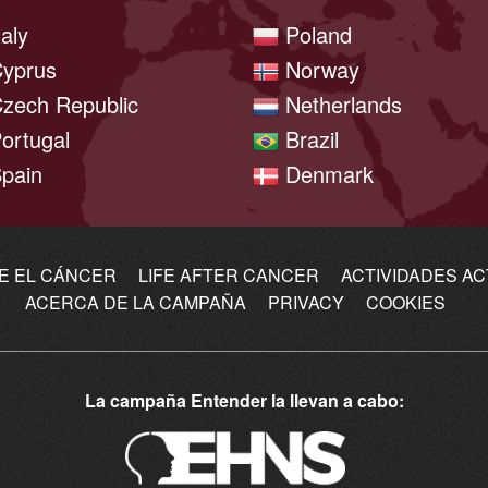
taly
Poland
yprus
Norway
zech Republic
Netherlands
ortugal
Brazil
pain
Denmark
E EL CÁNCER
LIFE AFTER CANCER
ACTIVIDADES A
ACERCA DE LA CAMPAÑA
PRIVACY
COOKIES
La campaña Entender la llevan a cabo: