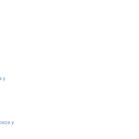
a y
abeza y