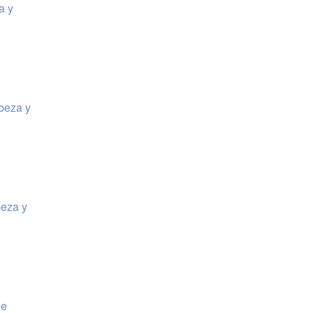
a y
abeza y
beza y
de