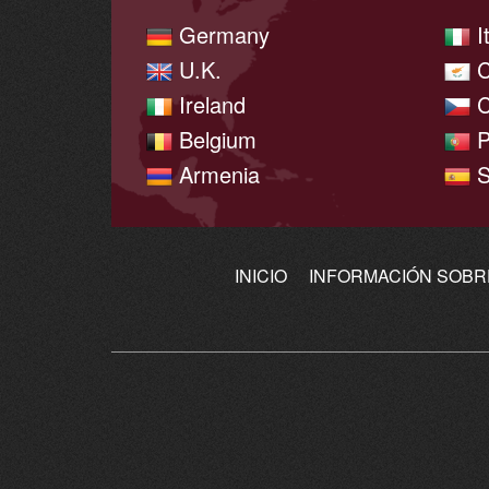
Germany
I
U.K.
C
Ireland
C
Belgium
P
Armenia
S
INICIO
INFORMACIÓN SOBR